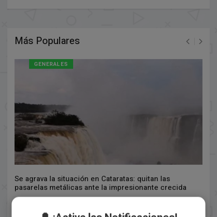
Más Populares
GENERALES
Se agrava la situación en Cataratas: quitan las
pasarelas metálicas ante la impresionante crecida
Agosto 01, 2026